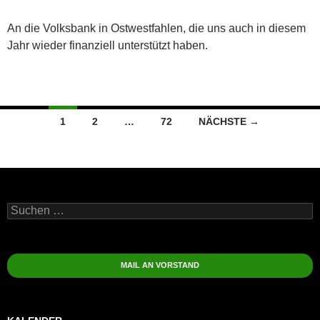
An die Volksbank in Ostwestfahlen, die uns auch in diesem
Jahr wieder finanziell unterstützt haben.
Beitragsnavigation
1
2
…
72
NÄCHSTE →
Suchen
nach:
MAIL AN VORSTAND