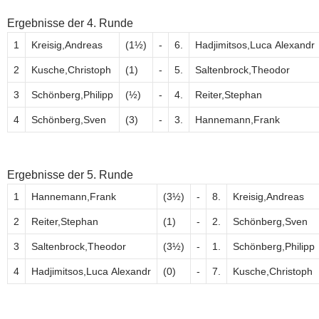
Ergebnisse der 4. Runde
1
Kreisig,Andreas
(1½)
-
6.
Hadjimitsos,Luca Alexandr
2
Kusche,Christoph
(1)
-
5.
Saltenbrock,Theodor
3
Schönberg,Philipp
(½)
-
4.
Reiter,Stephan
4
Schönberg,Sven
(3)
-
3.
Hannemann,Frank
Ergebnisse der 5. Runde
1
Hannemann,Frank
(3½)
-
8.
Kreisig,Andreas
2
Reiter,Stephan
(1)
-
2.
Schönberg,Sven
3
Saltenbrock,Theodor
(3½)
-
1.
Schönberg,Philipp
4
Hadjimitsos,Luca Alexandr
(0)
-
7.
Kusche,Christoph