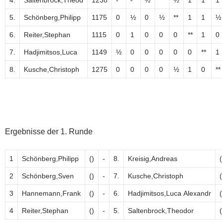
5.
Schönberg,Philipp
1175
0
½
0
½
**
1
1
½
6.
Reiter,Stephan
1115
0
1
0
0
0
**
1
0
7.
Hadjimitsos,Luca
1149
½
0
0
0
0
0
**
1
8.
Kusche,Christoph
1275
0
0
0
0
½
1
0
**
Ergebnisse der 1. Runde
1
Schönberg,Philipp
()
-
8.
Kreisig,Andreas
(
2
Schönberg,Sven
()
-
7.
Kusche,Christoph
(
3
Hannemann,Frank
()
-
6.
Hadjimitsos,Luca Alexandr
(
4
Reiter,Stephan
()
-
5.
Saltenbrock,Theodor
(