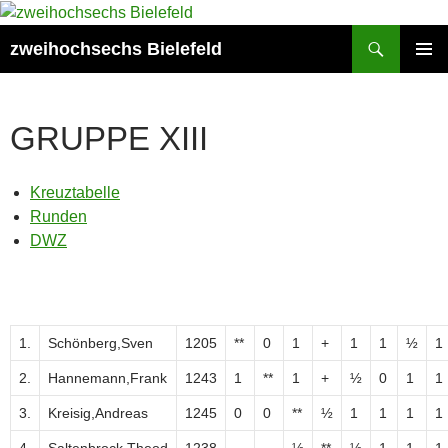
Zum
Inhalt
Suchen
zweihochsechs Bielefeld
springen
PRIMÄR
MENÜ
GRUPPE XIII
Kreuztabelle
Runden
DWZ
1.
Schönberg,Sven
1205
**
0
1
+
1
1
½
1
2.
Hannemann,Frank
1243
1
**
1
+
½
0
1
1
3.
Kreisig,Andreas
1245
0
0
**
½
1
1
1
1
4.
Saltenbrock,Theod
1238
-
-
½
**
½
1
1
1