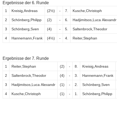
Ergebnisse der 6. Runde
1
Kreisig,Andreas
(2½)
-
7.
Kusche,Christoph
2
Schönberg,Philipp
(2)
-
6.
Hadjimitsos,Luca Alexandr
3
Schönberg,Sven
(4)
-
5.
Saltenbrock,Theodor
4
Hannemann,Frank
(4½)
-
4.
Reiter,Stephan
Ergebnisse der 7. Runde
1
Reiter,Stephan
(2)
-
8.
Kreisig,Andreas
2
Saltenbrock,Theodor
(4)
-
3.
Hannemann,Frank
3
Hadjimitsos,Luca Alexandr
(1)
-
2.
Schönberg,Sven
4
Kusche,Christoph
(1)
-
1.
Schönberg,Philipp