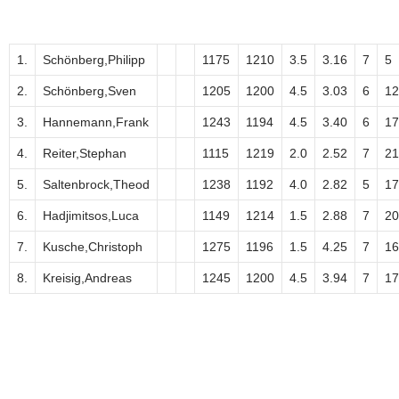
1.
Schönberg,Philipp
1175
1210
3.5
3.16
7
5
2.
Schönberg,Sven
1205
1200
4.5
3.03
6
12
3.
Hannemann,Frank
1243
1194
4.5
3.40
6
17
4.
Reiter,Stephan
1115
1219
2.0
2.52
7
21
5.
Saltenbrock,Theod
1238
1192
4.0
2.82
5
17
6.
Hadjimitsos,Luca
1149
1214
1.5
2.88
7
20
7.
Kusche,Christoph
1275
1196
1.5
4.25
7
16
8.
Kreisig,Andreas
1245
1200
4.5
3.94
7
17