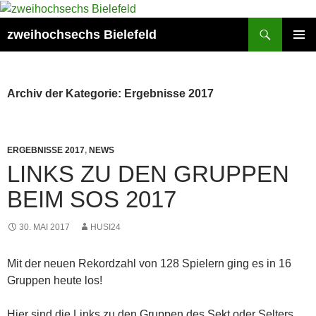
Zum
Inhalt
Suchen
zweihochsechs Bielefeld
springen
PRIMÄR
MENÜ
Archiv der Kategorie: Ergebnisse 2017
ERGEBNISSE 2017
,
NEWS
LINKS ZU DEN GRUPPEN
BEIM SOS 2017
30. MAI 2017
HUSI24
Mit der neuen Rekordzahl von 128 Spielern ging es in 16
Gruppen heute los!
Hier sind die Links zu den Gruppen des Sekt oder Selters