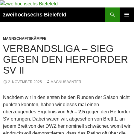
Zum
Inhalt
Suchen
zweihochsechs Bielefeld
springen
PRIMÄR
MENÜ
MANNSCHAFTSKÄMPFE
VERBANDSLIGA – SIEG
GEGEN DEN HERFORDER
SV II
2. NOVEMBER 2025
MAGNUS WINTER
Nachdem wir in den ersten beiden Runden der Saison nicht
punkten konnten, haben wir dieses mal einen
überzeugendes Ergebnis von
5,5 – 2,5
gegen den Herforder
SV errungen. Dabei waren wir, abgesehen von Brett 1, an
jedem Brett von der DWZ her nominell schwächer, womit wir
eindrucksvoll demonstrierten, dass das Rating oft über die