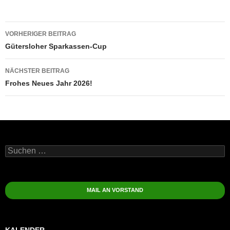
Beitragsnavigation
VORHERIGER BEITRAG
Gütersloher Sparkassen-Cup
NÄCHSTER BEITRAG
Frohes Neues Jahr 2026!
Suchen
nach:
MAIL AN VORSTAND
KALENDER