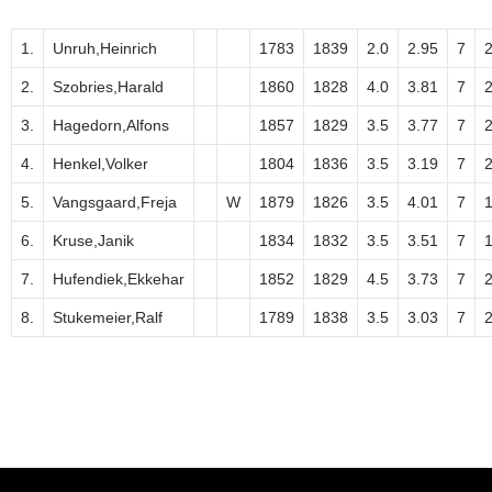
1.
Unruh,Heinrich
1783
1839
2.0
2.95
7
2.
Szobries,Harald
1860
1828
4.0
3.81
7
3.
Hagedorn,Alfons
1857
1829
3.5
3.77
7
4.
Henkel,Volker
1804
1836
3.5
3.19
7
5.
Vangsgaard,Freja
W
1879
1826
3.5
4.01
7
6.
Kruse,Janik
1834
1832
3.5
3.51
7
7.
Hufendiek,Ekkehar
1852
1829
4.5
3.73
7
8.
Stukemeier,Ralf
1789
1838
3.5
3.03
7