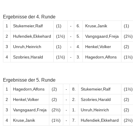
Ergebnisse der 4. Runde
1
Stukemeier,Ralf
(1)
-
6.
Kruse,Janik
(1)
2
Hufendiek,Ekkehard
(1½)
-
5.
Vangsgaard,Freja
(2½)
3
Unruh,Heinrich
(1)
-
4.
Henkel,Volker
(2)
4
Szobries,Harald
(1½)
-
3.
Hagedorn,Alfons
(1½)
Ergebnisse der 5. Runde
1
Hagedorn,Alfons
(2)
-
8.
Stukemeier,Ralf
(1½)
2
Henkel,Volker
(2)
-
2.
Szobries,Harald
(2)
3
Vangsgaard,Freja
(2½)
-
1.
Unruh,Heinrich
(2)
4
Kruse,Janik
(1½)
-
7.
Hufendiek,Ekkehard
(2½)