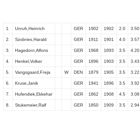
1.
Unruh,Heinrich
GER
1902
1902
2.0
3.50
2.
Szobries,Harald
GER
1911
1901
4.0
3.57
3.
Hagedorn,Alfons
GER
1968
1893
3.5
4.20
4.
Henkel,Volker
GER
1896
1903
3.5
3.43
5.
Vangsgaard,Freja
W
DEN
1879
1905
3.5
3.22
6.
Kruse,Janik
GER
1941
1896
3.5
3.92
7.
Hufendiek,Ekkehar
GER
1862
1908
4.5
3.08
8.
Stukemeier,Ralf
GER
1850
1909
3.5
2.94