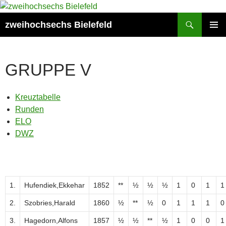
Zum
Inhalt
Suchen
zweihochsechs Bielefeld
springen
PRIMÄR
MENÜ
GRUPPE V
Kreuztabelle
Runden
ELO
DWZ
1.
Hufendiek,Ekkehar
1852
**
½
½
½
1
0
1
1
2.
Szobries,Harald
1860
½
**
½
0
1
1
1
0
3.
Hagedorn,Alfons
1857
½
½
**
½
1
0
0
1