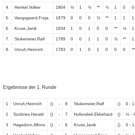
4.
Henkel,Volker
1804
½
1
½
**
½
1
0
0
5.
Vangsgaard,Freja
1879
0
0
0
½
**
1
1
1
6.
Kruse,Janik
1834
1
0
1
0
0
**
½
1
7.
Stukemeier,Ralf
1789
0
0
1
1
0
½
**
1
8.
Unruh,Heinrich
1783
0
1
0
1
0
0
0
**
Ergebnisse der 1. Runde
1
Unruh,Heinrich
()
-
8.
Stukemeier,Ralf
()
0 - 1
2
Szobries,Harald
()
-
7.
Hufendiek,Ekkehard
()
½ - 
3
Hagedorn,Alfons
()
-
6.
Kruse,Janik
()
0 - 1