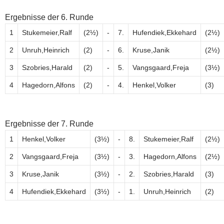
Ergebnisse der 6. Runde
1
Stukemeier,Ralf
(2½)
-
7.
Hufendiek,Ekkehard
(2½)
2
Unruh,Heinrich
(2)
-
6.
Kruse,Janik
(2½)
3
Szobries,Harald
(2)
-
5.
Vangsgaard,Freja
(3½)
4
Hagedorn,Alfons
(2)
-
4.
Henkel,Volker
(3)
Ergebnisse der 7. Runde
1
Henkel,Volker
(3½)
-
8.
Stukemeier,Ralf
(2½)
2
Vangsgaard,Freja
(3½)
-
3.
Hagedorn,Alfons
(2½)
3
Kruse,Janik
(3½)
-
2.
Szobries,Harald
(3)
4
Hufendiek,Ekkehard
(3½)
-
1.
Unruh,Heinrich
(2)