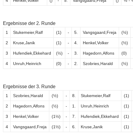
4
Henkel,Volker
()
-
5.
Vangsgaard,Freja
()
½ - 
Ergebnisse der 2. Runde
1
Stukemeier,Ralf
(1)
-
5.
Vangsgaard,Freja
(½)
2
Kruse,Janik
(1)
-
4.
Henkel,Volker
(½)
3
Hufendiek,Ekkehard
(½)
-
3.
Hagedorn,Alfons
(0)
4
Unruh,Heinrich
(0)
-
2.
Szobries,Harald
(½)
Ergebnisse der 3. Runde
1
Szobries,Harald
(½)
-
8.
Stukemeier,Ralf
(1)
2
Hagedorn,Alfons
(½)
-
1.
Unruh,Heinrich
(1)
3
Henkel,Volker
(1½)
-
7.
Hufendiek,Ekkehard
(1)
4
Vangsgaard,Freja
(1½)
-
6.
Kruse,Janik
(1)