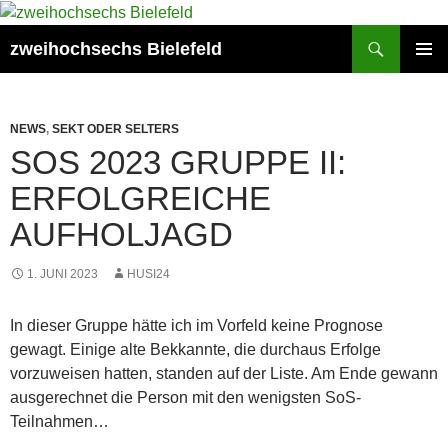
Zum
Inhalt
Suchen
zweihochsechs Bielefeld
springen
PRIMÄR
MENÜ
NEWS
,
SEKT ODER SELTERS
SOS 2023 GRUPPE II:
ERFOLGREICHE
AUFHOLJAGD
1. JUNI 2023
HUSI24
In dieser Gruppe hätte ich im Vorfeld keine Prognose
gewagt. Einige alte Bekkannte, die durchaus Erfolge
vorzuweisen hatten, standen auf der Liste. Am Ende gewann
ausgerechnet die Person mit den wenigsten SoS-
Teilnahmen…