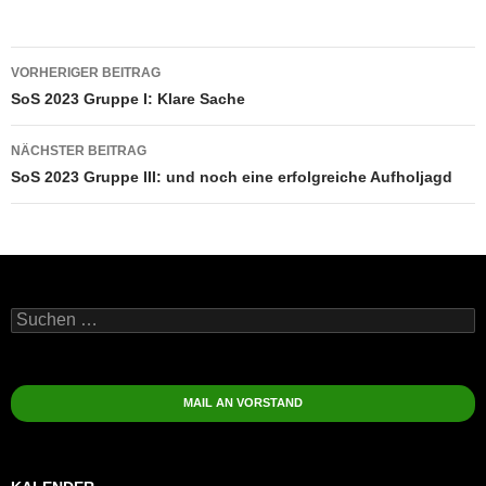
Beitragsnavigation
VORHERIGER BEITRAG
SoS 2023 Gruppe I: Klare Sache
NÄCHSTER BEITRAG
SoS 2023 Gruppe III: und noch eine erfolgreiche Aufholjagd
Suchen
nach:
MAIL AN VORSTAND