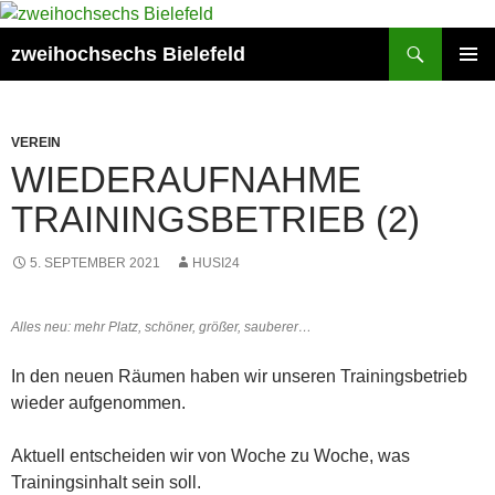
Zum
Inhalt
Suchen
zweihochsechs Bielefeld
springen
PRIMÄR
MENÜ
VEREIN
WIEDERAUFNAHME
TRAININGSBETRIEB (2)
5. SEPTEMBER 2021
HUSI24
Alles neu: mehr Platz, schöner, größer, sauberer…
In den neuen Räumen haben wir unseren Trainingsbetrieb
wieder aufgenommen.
Aktuell entscheiden wir von Woche zu Woche, was
Trainingsinhalt sein soll.