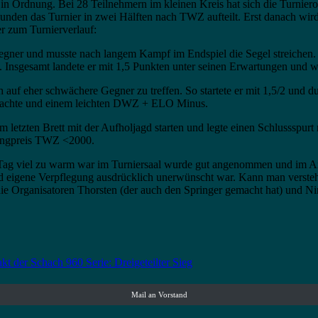
in Ordnung. Bei 28 Teilnehmern im kleinen Kreis hat sich die Turnier
unden das Turnier in zwei Hälften nach TWZ aufteilt. Erst danach wird
r zum Turnierverlauf:
Gegner und musste nach langem Kampf im Endspiel die Segel streichen.
en. Insgesamt landete er mit 1,5 Punkten unter seinen Erwartungen u
ch auf eher schwächere Gegner zu treffen. So startete er mit 1,5/2 und
 brachte und einem leichten DWZ + ELO Minus.
h am letzten Brett mit der Aufholjagd starten und legte einen Schlusss
tingpreis TWZ <2000.
 Tag viel zu warm war im Turniersaal wurde gut angenommen und im Ansc
nd eigene Verpflegung ausdrücklich unerwünscht war. Kann man verstehe
 Organisatoren Thorsten (der auch den Springer gemacht hat) und Nin
kt der Schach 960 Serie: Dreigeteilter Sieg
Mail an Vorstand