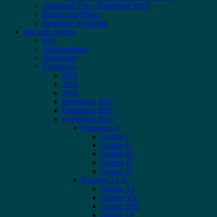
Volksbank Cup – Ergebnisse 2015
Bericht und Photos
Siegerliste & Statistik
Sekt oder Selters
Info
Ausschreibung
Teilnehmer
Ergebnisse
2022
2019
2018
Ergebnisse 2017
Ergebnisse 2016
Ergebnisse 2015
Gruppen I-V
Gruppe I
Gruppe II
Gruppe III
Gruppe IV
Gruppe V
Gruppen VI-X
Gruppe VI
Gruppe VII
Gruppe VIII
Gruppe IX