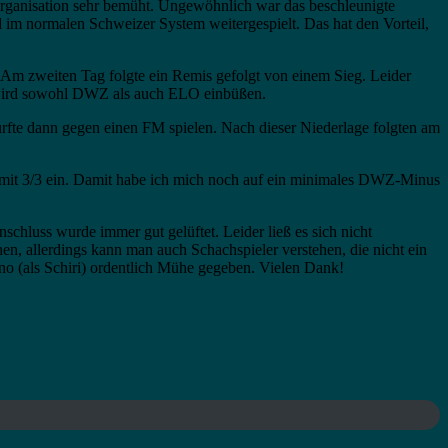
organisation sehr bemüht. Ungewöhnlich war das beschleunigte
 im normalen Schweizer System weitergespielt. Das hat den Vorteil,
 Am zweiten Tag folgte ein Remis gefolgt von einem Sieg. Leider
nd wird sowohl DWZ als auch ELO einbüßen.
 durfte dann gegen einen FM spielen. Nach dieser Niederlage folgten am
purt mit 3/3 ein. Damit habe ich mich noch auf ein minimales DWZ-Minus
hluss wurde immer gut gelüftet. Leider ließ es sich nicht
n, allerdings kann man auch Schachspieler verstehen, die nicht ein
o (als Schiri) ordentlich Mühe gegeben. Vielen Dank!