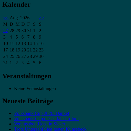
Kalender
<<
Aug. 2026
>>
M
D
M
D
F
S
S
27
28
29
30
31
1
2
3
4
5
6
7
8
9
10
11
12
13
14
15
16
17
18
19
20
21
22
23
24
25
26
27
28
29
30
31
1
2
3
4
5
6
Veranstaltungen
Keine Veranstaltungen
Neueste Beiträge
Volksbank Cup 2026: Danke!
Volksbank-Cup dieses Jahr im Juni
Vereinsabend jetzt in Sieker
Trotz Unterzahl Sieg gegen Künsebeck