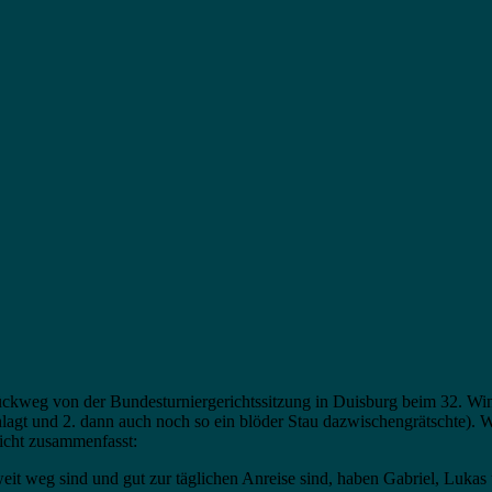
eg von der Bundesturniergerichtssitzung in Duisburg beim 32. Winte
schlagt und 2. dann auch noch so ein blöder Stau dazwischengrätschte).
sicht zusammenfasst:
it weg sind und gut zur täglichen Anreise sind, haben Gabriel, Lukas u