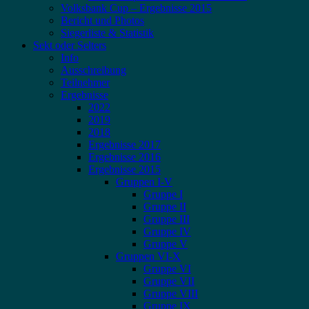
Volksbank Cup – Ergebnisse 2015
Bericht und Photos
Siegerliste & Statistik
Sekt oder Selters
Info
Ausschreibung
Teilnehmer
Ergebnisse
2022
2019
2018
Ergebnisse 2017
Ergebnisse 2016
Ergebnisse 2015
Gruppen I-V
Gruppe I
Gruppe II
Gruppe III
Gruppe IV
Gruppe V
Gruppen VI-X
Gruppe VI
Gruppe VII
Gruppe VIII
Gruppe IX