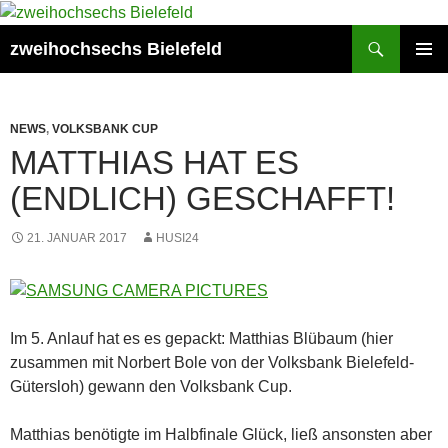
Zum
Inhalt
Suchen
zweihochsechs Bielefeld
springen
PRIMÄR
MENÜ
NEWS
,
VOLKSBANK CUP
MATTHIAS HAT ES
(ENDLICH) GESCHAFFT!
21. JANUAR 2017
HUSI24
Im 5. Anlauf hat es es gepackt: Matthias Blübaum (hier
zusammen mit Norbert Bole von der Volksbank Bielefeld-
Gütersloh) gewann den Volksbank Cup.
Matthias benötigte im Halbfinale Glück, ließ ansonsten aber