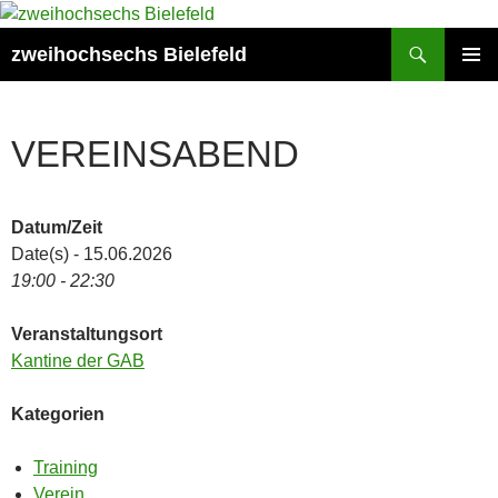
Zum
Inhalt
Suchen
zweihochsechs Bielefeld
springen
PRIMÄR
MENÜ
VEREINSABEND
Datum/Zeit
Date(s) - 15.06.2026
19:00 - 22:30
Veranstaltungsort
Kantine der GAB
Kategorien
Training
Verein