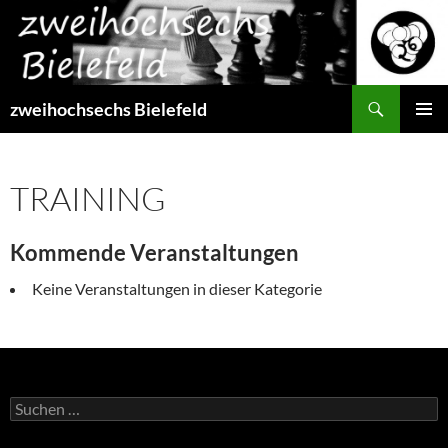
Zum
Inhalt
springen
Suchen
zweihochsechs Bielefeld
PRIMÄR
MENÜ
TRAINING
Kommende Veranstaltungen
Keine Veranstaltungen in dieser Kategorie
Suchen
nach: