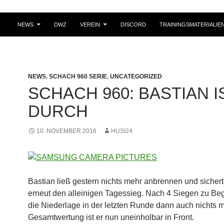
NEWS
DWZ
VEREIN
DISCORD
TRAININGSMATERIALIE
NEWS
,
SCHACH 960 SERIE
,
UNCATEGORIZED
SCHACH 960: BASTIAN I
DURCH
10. NOVEMBER 2016
HUSI24
Bastian ließ gestern nichts mehr anbrennen und sichert
erneut den alleinigen Tagessieg. Nach 4 Siegen zu Be
die Niederlage in der letzten Runde dann auch nichts m
Gesamtwertung ist er nun uneinholbar in Front.