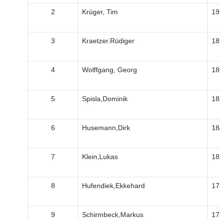
2
Krüger, Tim
19
3
Kraetzer.Rüdiger
18
4
Wolffgang, Georg
18
5
Spisla,Dominik
18
6
Husemann,Dirk
18
7
Klein,Lukas
18
8
Hufendiek,Ekkehard
17
9
Schirmbeck,Markus
17