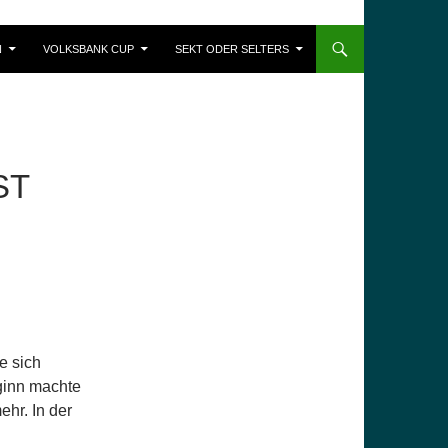
N
VOLKSBANK CUP
SEKT ODER SELTERS
ST
e sich
ginn machte
ehr. In der