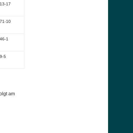
13-17
71-10
46-1
9-5
olgt am