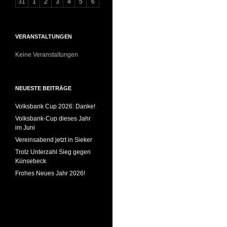
31
1
2
3
4
5
6
VERANSTALTUNGEN
Keine Veranstaltungen
NEUESTE BEITRÄGE
Volksbank Cup 2026: Danke!
Volksbank-Cup dieses Jahr
im Juni
Vereinsabend jetzt in Sieker
Trotz Unterzahl Sieg gegen
Künsebeck
Frohes Neues Jahr 2026!