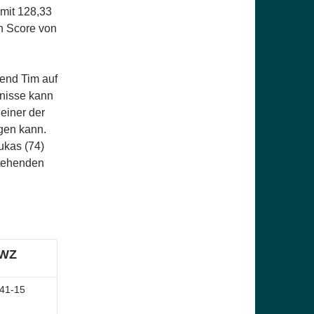
 mit 128,33
en Score von
rend Tim auf
bnisse kann
einer der
agen kann.
ukas (74)
stehenden
WZ
41-15