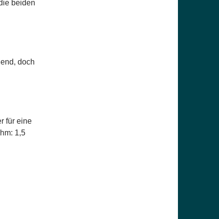
die beiden
hend, doch
r für eine
ihm: 1,5