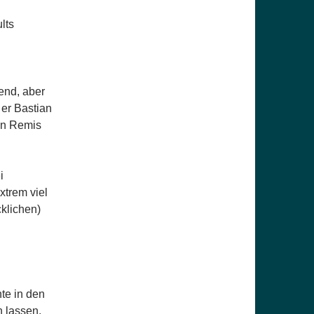
lts
end, aber
 er Bastian
in Remis
i
xtrem viel
klichen)
te in den
n lassen.