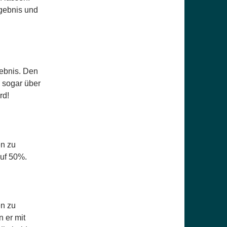
rgebnis und
ebnis. Den
 sogar über
rd!
en zu
auf 50%.
en zu
 er mit