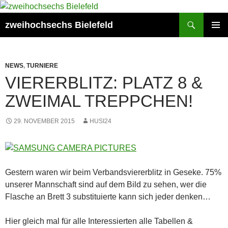
Zum
Inhalt
Suchen
zweihochsechs Bielefeld
springen
PRIMÄR
MENÜ
NEWS
,
TURNIERE
VIERERBLITZ: PLATZ 8 &
ZWEIMAL TREPPCHEN!
29. NOVEMBER 2015
HUSI24
Gestern waren wir beim Verbandsviererblitz in Geseke. 75%
unserer Mannschaft sind auf dem Bild zu sehen, wer die
Flasche an Brett 3 substituierte kann sich jeder denken…
Hier gleich mal für alle Interessierten alle Tabellen &