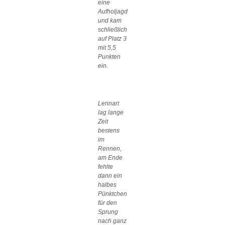
eine
Aufholjagd
und kam
schließlich
auf Platz 3
mit 5,5
Punkten
ein.
Lennart
lag lange
Zeit
bestens
im
Rennen,
am Ende
fehlte
dann ein
halbes
Pünktchen
für den
Sprung
nach ganz