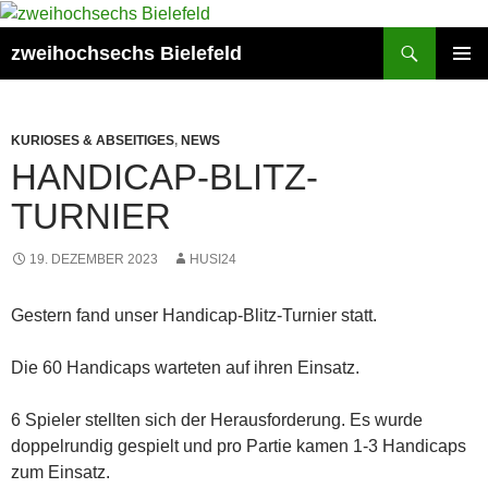
Zum
Inhalt
Suchen
zweihochsechs Bielefeld
springen
PRIMÄR
MENÜ
KURIOSES & ABSEITIGES
,
NEWS
HANDICAP-BLITZ-
TURNIER
19. DEZEMBER 2023
HUSI24
Gestern fand unser Handicap-Blitz-Turnier statt.
Die 60 Handicaps warteten auf ihren Einsatz.
6 Spieler stellten sich der Herausforderung. Es wurde
doppelrundig gespielt und pro Partie kamen 1-3 Handicaps
zum Einsatz.