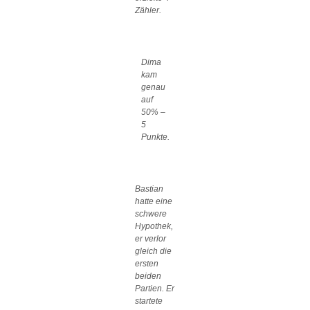
Zähler.
Dima
kam
genau
auf
50% –
5
Punkte.
Bastian
hatte eine
schwere
Hypothek,
er verlor
gleich die
ersten
beiden
Partien. Er
startete