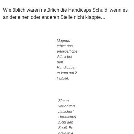
Wie üblich waren natürlich die Handicaps Schuld, wenn es
an der einen oder anderen Stelle nicht klappte…
Magnus
fehlte das
erforderliche
Glück bei
den
Handicaps,
er kam auf 2
Punkte.
Simon
verlor trotz
„falscher“
Handicaps
nicht den
Spaß. Er
erzielte 4