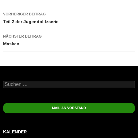
Beitragsnavigation
VORHERIGER BEITRAG
Teil 2 der Jugendblitzserie
NÄCHSTER BEITRAG
Masken …
Suchen
nach:
MAIL AN VORSTAND
KALENDER