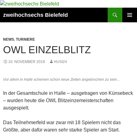
Zum
Inhalt
Suchen
zweihochsechs Bielefeld
springen
PRIMÄR
MENÜ
NEWS
,
TURNIERE
OWL EINZELBLITZ
10. NOVEMBER 2018
HUSI24
Vor allem in Halle scheinen schon neue Zeiten angebrochen zu sein…
In der Gesamtschule in Halle – ausgetragen von Künsebeck
– wurden heute die OWL Blitzeinzemeisterschaften
ausgespielt.
Das Teilnehmerfeld war zwar mit 18 Spielern nicht das
Größte, aber dafür waren sehr starke Spieler am Start.