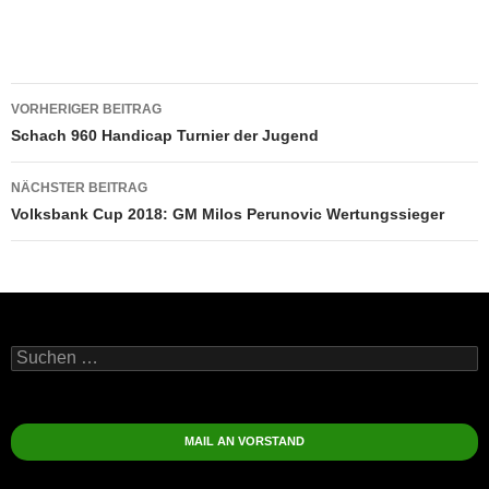
Beitragsnavigation
VORHERIGER BEITRAG
Schach 960 Handicap Turnier der Jugend
NÄCHSTER BEITRAG
Volksbank Cup 2018: GM Milos Perunovic Wertungssieger
Suchen
nach:
MAIL AN VORSTAND