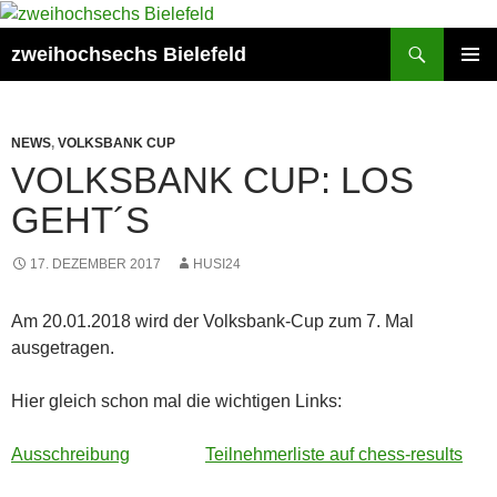
Zum
Inhalt
Suchen
zweihochsechs Bielefeld
springen
PRIMÄR
MENÜ
NEWS
,
VOLKSBANK CUP
VOLKSBANK CUP: LOS
GEHT´S
17. DEZEMBER 2017
HUSI24
Am 20.01.2018 wird der Volksbank-Cup zum 7. Mal
ausgetragen.
Hier gleich schon mal die wichtigen Links:
Ausschreibung
Teilnehmerliste auf chess-results