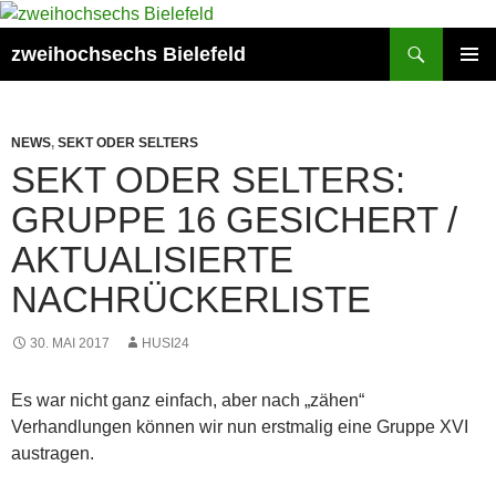
Zum
Inhalt
Suchen
zweihochsechs Bielefeld
springen
PRIMÄR
MENÜ
NEWS
,
SEKT ODER SELTERS
SEKT ODER SELTERS:
GRUPPE 16 GESICHERT /
AKTUALISIERTE
NACHRÜCKERLISTE
30. MAI 2017
HUSI24
Es war nicht ganz einfach, aber nach „zähen“
Verhandlungen können wir nun erstmalig eine Gruppe XVI
austragen.