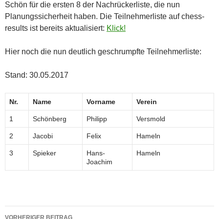
Schön für die ersten 8 der Nachrückerliste, die nun
Planungssicherheit haben. Die Teilnehmerliste auf chess-
results ist bereits aktualisiert:
Klick!
Hier noch die nun deutlich geschrumpfte Teilnehmerliste:
Stand: 30.05.2017
Nr.
Name
Vorname
Verein
1
Schönberg
Philipp
Versmold
2
Jacobi
Felix
Hameln
3
Spieker
Hans-
Hameln
Joachim
Beitragsnavigation
VORHERIGER BEITRAG