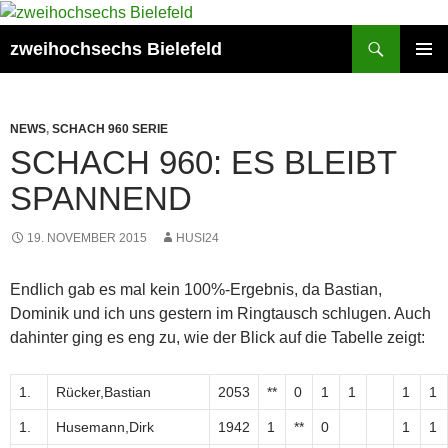
Zum
Inhalt
Suchen
zweihochsechs Bielefeld
springen
PRIMÄR
MENÜ
NEWS
,
SCHACH 960 SERIE
SCHACH 960: ES BLEIBT
SPANNEND
19. NOVEMBER 2015
HUSI24
Endlich gab es mal kein 100%-Ergebnis, da Bastian,
Dominik und ich uns gestern im Ringtausch schlugen. Auch
dahinter ging es eng zu, wie der Blick auf die Tabelle zeigt:
1.
Rücker,Bastian
2053
**
0
1
1
1
1
1.
Husemann,Dirk
1942
1
**
0
1
1