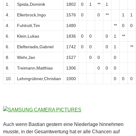
1.
Spisla,Dominik
1802
0
1
**
1
4.
Ellerbrock,Ingo
1576
0
0
**
1
1
4.
Fuhlrott,Tim
1480
**
0
0
6.
Klein,Lukas
1836
0
0
0
1
**
6.
Elefteriadis,Gabriel
1742
0
0
0
1
**
8.
Wehr,Jan
1527
0
0
0
8.
Treimann,Matthias
1306
0
0
0
10.
Lehmgrübner,Christian
1000
0
0
0
Auch wenn Bastian gestern eine Niederlage hinnehmen
musste, in der Gesamtwertung hat er alle Chancen auf