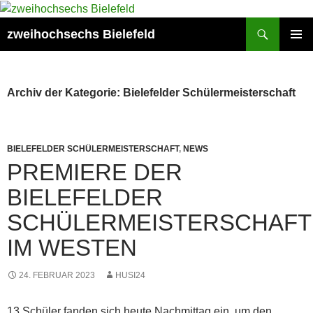
Zum
Inhalt
Suchen
zweihochsechs Bielefeld
springen
PRIMÄR
MENÜ
Archiv der Kategorie: Bielefelder Schülermeisterschaft
BIELEFELDER SCHÜLERMEISTERSCHAFT
,
NEWS
PREMIERE DER
BIELEFELDER
SCHÜLERMEISTERSCHAFT
IM WESTEN
24. FEBRUAR 2023
HUSI24
13 Schüler fanden sich heute Nachmittag ein, um den