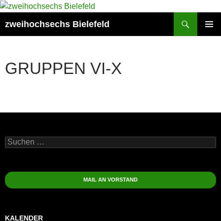
Zum
Inhalt
Suchen
zweihochsechs Bielefeld
springen
PRIMÄR
MENÜ
GRUPPEN VI-X
Suchen
nach:
MAIL AN VORSTAND
KALENDER