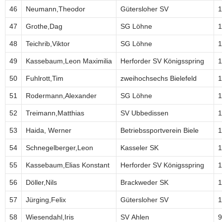
46
Neumann,Theodor
Gütersloher SV
1
47
Grothe,Dag
SG Löhne
1
48
Teichrib,Viktor
SG Löhne
1
49
Kassebaum,Leon Maximilia
Herforder SV Königsspring
1
50
Fuhlrott,Tim
zweihochsechs Bielefeld
1
51
Rodermann,Alexander
SG Löhne
1
52
Treimann,Matthias
SV Ubbedissen
1
53
Haida, Werner
Betriebssportverein Biele
1
54
Schnegelberger,Leon
Kasseler SK
1
55
Kassebaum,Elias Konstant
Herforder SV Königsspring
1
56
Döller,Nils
Brackweder SK
1
57
Jürging,Felix
Gütersloher SV
1
58
Wiesendahl,Iris
SV Ahlen
9