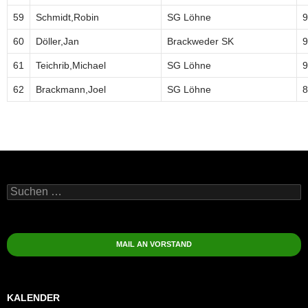
59
Schmidt,Robin
SG Löhne
9
60
Döller,Jan
Brackweder SK
9
61
Teichrib,Michael
SG Löhne
9
62
Brackmann,Joel
SG Löhne
8
Suchen
nach:
MAIL AN VORSTAND
KALENDER