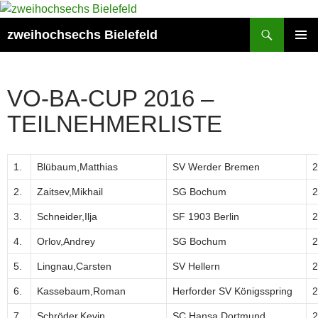
Zum
Inhalt
Suchen
zweihochsechs Bielefeld
springen
PRIMÄR
MENÜ
VO-BA-CUP 2016 –
TEILNEHMERLISTE
1.
Blübaum,Matthias
SV Werder Bremen
2
2.
Zaitsev,Mikhail
SG Bochum
2
3.
Schneider,Ilja
SF 1903 Berlin
2
4.
Orlov,Andrey
SG Bochum
2
5.
Lingnau,Carsten
SV Hellern
2
6.
Kassebaum,Roman
Herforder SV Königsspring
2
7.
Schröder,Kevin
SC Hansa Dortmund
2