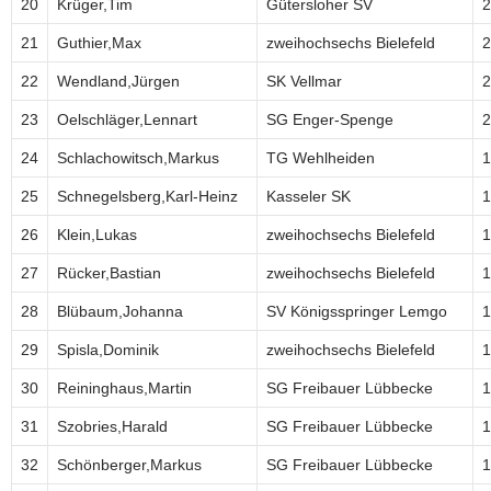
20
Krüger,Tim
Gütersloher SV
2
21
Guthier,Max
zweihochsechs Bielefeld
2
22
Wendland,Jürgen
SK Vellmar
2
23
Oelschläger,Lennart
SG Enger-Spenge
2
24
Schlachowitsch,Markus
TG Wehlheiden
1
25
Schnegelsberg,Karl-Heinz
Kasseler SK
1
26
Klein,Lukas
zweihochsechs Bielefeld
1
27
Rücker,Bastian
zweihochsechs Bielefeld
1
28
Blübaum,Johanna
SV Königsspringer Lemgo
1
29
Spisla,Dominik
zweihochsechs Bielefeld
1
30
Reininghaus,Martin
SG Freibauer Lübbecke
1
31
Szobries,Harald
SG Freibauer Lübbecke
1
32
Schönberger,Markus
SG Freibauer Lübbecke
1