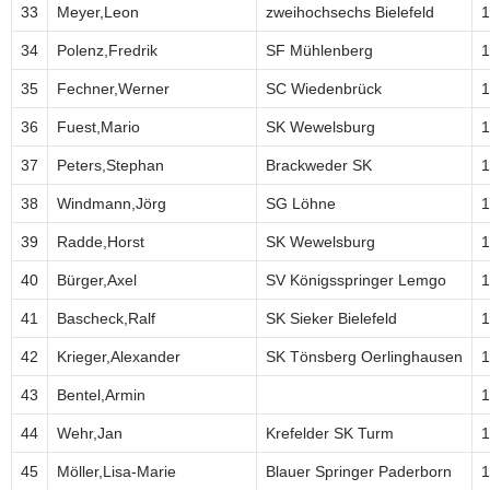
33
Meyer,Leon
zweihochsechs Bielefeld
1
34
Polenz,Fredrik
SF Mühlenberg
1
35
Fechner,Werner
SC Wiedenbrück
1
36
Fuest,Mario
SK Wewelsburg
1
37
Peters,Stephan
Brackweder SK
1
38
Windmann,Jörg
SG Löhne
1
39
Radde,Horst
SK Wewelsburg
1
40
Bürger,Axel
SV Königsspringer Lemgo
1
41
Bascheck,Ralf
SK Sieker Bielefeld
1
42
Krieger,Alexander
SK Tönsberg Oerlinghausen
1
43
Bentel,Armin
1
44
Wehr,Jan
Krefelder SK Turm
1
45
Möller,Lisa-Marie
Blauer Springer Paderborn
1