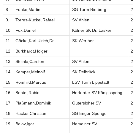
8.
Funke,Martin
SG Turm Rietberg
2
9.
Torres-Kuckel,Rafael
SV Ahlen
2
10
Fox,Daniel
Kölner SK Dr. Lasker
2
11
Göcke,Karl Ulrich,Dr.
SK Werther
2
12
Burkhardt,Holger
2
13
Steinle,Carsten
SV Ahlen
2
14
Kemper,Meinolf
SK Delbrück
2
15
Römhild,Marcus
LSV Turm Lippstadt
2
16
Bentel,Robin
Herforder SV Königsspring
2
17
Plaßmann,Dominik
Gütersloher SV
2
18
Hacker,Christian
SG Enger-Spenge
2
19
Belov,Igor
Hamelner SV
2