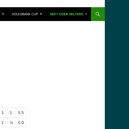
VOLKSBANK CUP
SEKT ODER SELTERS
1
1
5.5
1
½
5.0