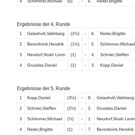
4
Schimmer,Michael
(0)
-
6.
Reiter,Brigitte
Ergebnisse der 4. Runde
1
Gelashvili,Vakhtang
(2½)
-
6.
Reiter,Brigitte
2
Berenbrink,Hendrik
(1½)
-
5.
Schimmer,Michael
3
Neudorf,Noah Levin
(1)
-
4.
Schnier,Steffen
4
Grusdas,Daniel
(1)
-
3.
Kopp,Daniel
Ergebnisse der 5. Runde
1
Kopp,Daniel
(3½)
-
8.
Gelashvili,Vakhtang
2
Schnier,Steffen
(2½)
-
2.
Grusdas,Daniel
3
Schimmer,Michael
(½)
-
1.
Neudorf,Noah Levin
4
Reiter,Brigitte
(1)
-
7.
Berenbrink,Hendrik