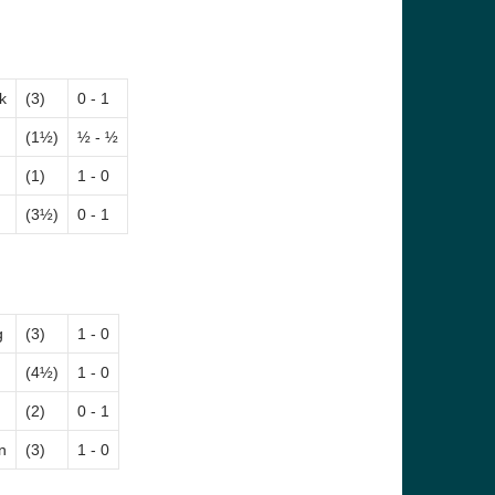
k
(3)
0 - 1
(1½)
½ - ½
(1)
1 - 0
(3½)
0 - 1
g
(3)
1 - 0
(4½)
1 - 0
(2)
0 - 1
n
(3)
1 - 0