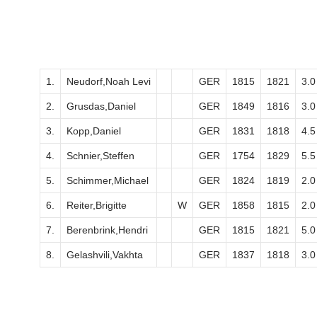
1.
Neudorf,Noah Levi
GER
1815
1821
3.0
2.
Grusdas,Daniel
GER
1849
1816
3.0
3.
Kopp,Daniel
GER
1831
1818
4.5
4.
Schnier,Steffen
GER
1754
1829
5.5
5.
Schimmer,Michael
GER
1824
1819
2.0
6.
Reiter,Brigitte
W
GER
1858
1815
2.0
7.
Berenbrink,Hendri
GER
1815
1821
5.0
8.
Gelashvili,Vakhta
GER
1837
1818
3.0