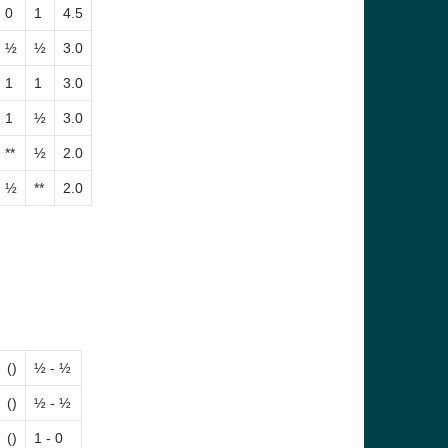
0
1
4.5
½
½
3.0
1
1
3.0
1
½
3.0
**
½
2.0
½
**
2.0
()
½ - ½
()
½ - ½
()
1 - 0