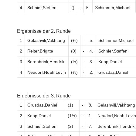
4
Schnier,Steffen
()
-
5.
Schimmer,Michael
Ergebnisse der 2. Runde
1
Gelashvili,Vakhtang
(½)
-
5.
Schimmer,Michael
2
Reiter,Brigitte
(0)
-
4.
Schnier,Steffen
3
Berenbrink,Hendrik
(½)
-
3.
Kopp,Daniel
4
Neudorf,Noah Levin
(½)
-
2.
Grusdas,Daniel
Ergebnisse der 3. Runde
1
Grusdas,Daniel
(1)
-
8.
Gelashvili,Vakhtang
2
Kopp,Daniel
(1½)
-
1.
Neudorf,Noah Levin
3
Schnier,Steffen
(2)
-
7.
Berenbrink,Hendrik