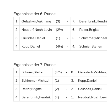
Ergebnisse der 6. Runde
1
Gelashvili,Vakhtang
(3)
-
7.
Berenbrink,Hendri
2
Neudorf,Noah Levin
(2½)
-
6.
Reiter,Brigitte
3
Grusdas,Daniel
(1)
-
5.
Schimmer,Michael
4
Kopp,Daniel
(4½)
-
4.
Schnier,Steffen
Ergebnisse der 7. Runde
1
Schnier,Steffen
(4½)
-
8.
Gelashvili,Vakhtan
2
Schimmer,Michael
(1)
-
3.
Kopp,Daniel
3
Reiter,Brigitte
(2)
-
2.
Grusdas,Daniel
4
Berenbrink,Hendrik
(4)
-
1.
Neudorf,Noah Levi