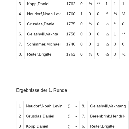
3.
Kopp,Daniel
1762
0
½
**
1
1
1
4.
Neudorf,Noah Levi
1760
1
0
0
**
½
½
5.
Grusdas,Daniel
1775
0
½
0
½
**
0
6.
Gelashvili,Vakhta
1758
0
0
0
½
1
**
7.
Schimmer,Michael
1746
0
0
1
½
0
0
8.
Reiter,Brigitte
1762
0
½
0
½
0
½
Ergebnisse der 1. Runde
1
Neudorf,Noah Levin
()
-
8.
Gelashvili,Vakhtang
2
Grusdas,Daniel
()
-
7.
Berenbrink,Hendrik
3
Kopp,Daniel
()
-
6.
Reiter,Brigitte