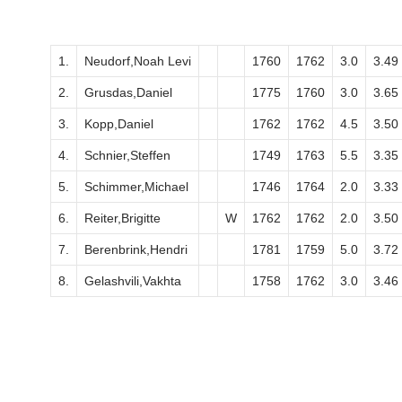
1.
Neudorf,Noah Levi
1760
1762
3.0
3.49
2.
Grusdas,Daniel
1775
1760
3.0
3.65
3.
Kopp,Daniel
1762
1762
4.5
3.50
4.
Schnier,Steffen
1749
1763
5.5
3.35
5.
Schimmer,Michael
1746
1764
2.0
3.33
6.
Reiter,Brigitte
W
1762
1762
2.0
3.50
7.
Berenbrink,Hendri
1781
1759
5.0
3.72
8.
Gelashvili,Vakhta
1758
1762
3.0
3.46