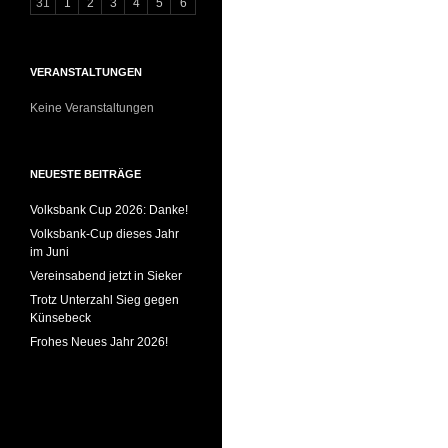
31
1
2
3
4
5
6
VERANSTALTUNGEN
Keine Veranstaltungen
NEUESTE BEITRÄGE
Volksbank Cup 2026: Danke!
Volksbank-Cup dieses Jahr
im Juni
Vereinsabend jetzt in Sieker
Trotz Unterzahl Sieg gegen
Künsebeck
Frohes Neues Jahr 2026!