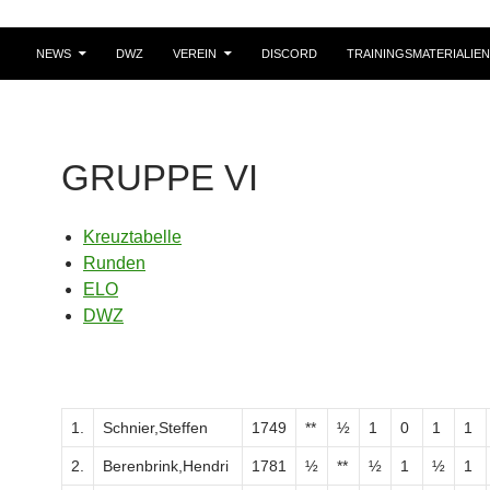
NEWS
DWZ
VEREIN
DISCORD
TRAININGSMATERIALIEN
GRUPPE VI
Kreuztabelle
Runden
ELO
DWZ
1.
Schnier,Steffen
1749
**
½
1
0
1
1
2.
Berenbrink,Hendri
1781
½
**
½
1
½
1