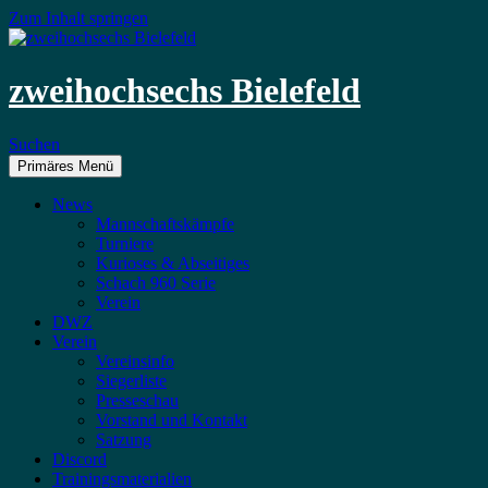
Zum Inhalt springen
zweihochsechs Bielefeld
Suchen
Primäres Menü
News
Mannschaftskämpfe
Turniere
Kurioses & Abseitiges
Schach 960 Serie
Verein
DWZ
Verein
Vereinsinfo
Siegerliste
Presseschau
Vorstand und Kontakt
Satzung
Discord
Trainingsmaterialien