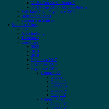
Vo-Ba-Cup 2016 – Runde 7
Vo-Ba-Cup 2016 – Abschlusstabelle
Volksbank Cup – Ergebnisse 2015
Bericht und Photos
Siegerliste & Statistik
Sekt oder Selters
Info
Ausschreibung
Teilnehmer
Ergebnisse
2022
2019
2018
Ergebnisse 2017
Ergebnisse 2016
Ergebnisse 2015
Gruppen I-V
Gruppe I
Gruppe II
Gruppe III
Gruppe IV
Gruppe V
Gruppen VI-X
Gruppe VI
Gruppe VII