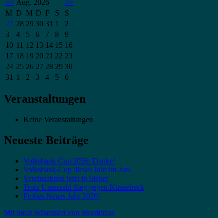
<<
Aug. 2026
>>
M
D
M
D
F
S
S
27
28
29
30
31
1
2
3
4
5
6
7
8
9
10
11
12
13
14
15
16
17
18
19
20
21
22
23
24
25
26
27
28
29
30
31
1
2
3
4
5
6
Veranstaltungen
Keine Veranstaltungen
Neueste Beiträge
Volksbank Cup 2026: Danke!
Volksbank-Cup dieses Jahr im Juni
Vereinsabend jetzt in Sieker
Trotz Unterzahl Sieg gegen Künsebeck
Frohes Neues Jahr 2026!
Mit Stolz präsentiert von WordPress