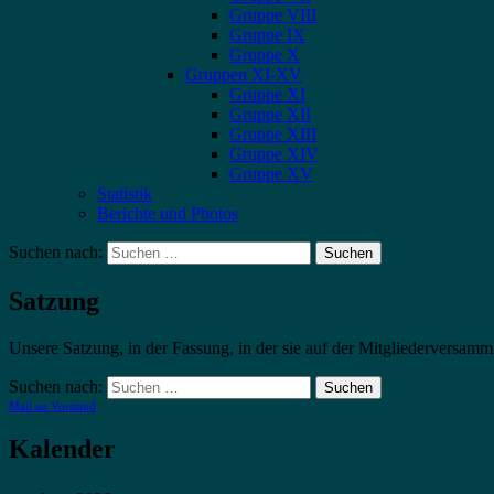
Gruppe VIII
Gruppe IX
Gruppe X
Gruppen XI-XV
Gruppe XI
Gruppe XII
Gruppe XIII
Gruppe XIV
Gruppe XV
Statistik
Berichte und Photos
Suchen nach:
Satzung
Unsere Satzung, in der Fassung, in der sie auf der Mitgliederversa
Suchen nach:
Mail an Vorstand
Kalender