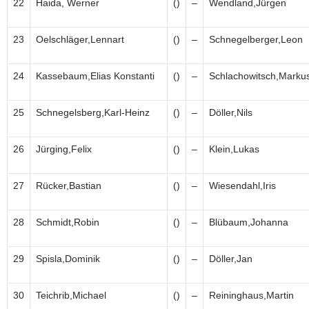
22
Haida, Werner
()
–
Wendland,Jürgen
23
Oelschläger,Lennart
()
–
Schnegelberger,Leon
24
Kassebaum,Elias Konstanti
()
–
Schlachowitsch,Marku
25
Schnegelsberg,Karl-Heinz
()
–
Döller,Nils
26
Jürging,Felix
()
–
Klein,Lukas
27
Rücker,Bastian
()
–
Wiesendahl,Iris
28
Schmidt,Robin
()
–
Blübaum,Johanna
29
Spisla,Dominik
()
–
Döller,Jan
30
Teichrib,Michael
()
–
Reininghaus,Martin