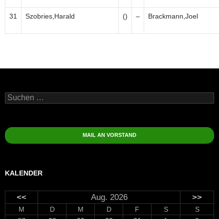
31
Szobries,Harald
()
–
Brackmann,Joel
Suchen
nach:
MAIL AN VORSTAND
KALENDER
<<
Aug. 2026
>>
M
D
M
D
F
S
S