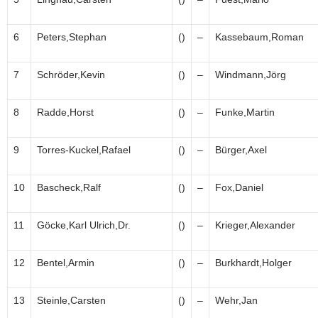
6
Peters,Stephan
()
–
Kassebaum,Roman
7
Schröder,Kevin
()
–
Windmann,Jörg
8
Radde,Horst
()
–
Funke,Martin
9
Torres-Kuckel,Rafael
()
–
Bürger,Axel
10
Bascheck,Ralf
()
–
Fox,Daniel
11
Göcke,Karl Ulrich,Dr.
()
–
Krieger,Alexander
12
Bentel,Armin
()
–
Burkhardt,Holger
13
Steinle,Carsten
()
–
Wehr,Jan