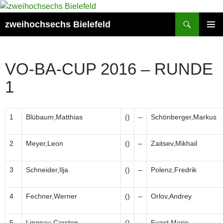
Zum
Inhalt
Suchen
zweihochsechs Bielefeld
springen
PRIMÄR
MENÜ
VO-BA-CUP 2016 – RUNDE
1
1
Blübaum,Matthias
()
–
Schönberger,Markus
2
Meyer,Leon
()
–
Zaitsev,Mikhail
3
Schneider,Ilja
()
–
Polenz,Fredrik
4
Fechner,Werner
()
–
Orlov,Andrey
5
Lingnau,Carsten
()
–
Fuest,Mario