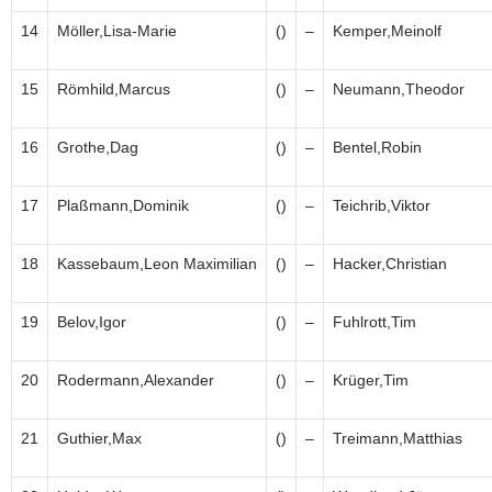
14
Möller,Lisa-Marie
()
–
Kemper,Meinolf
15
Römhild,Marcus
()
–
Neumann,Theodor
16
Grothe,Dag
()
–
Bentel,Robin
17
Plaßmann,Dominik
()
–
Teichrib,Viktor
18
Kassebaum,Leon Maximilian
()
–
Hacker,Christian
19
Belov,Igor
()
–
Fuhlrott,Tim
20
Rodermann,Alexander
()
–
Krüger,Tim
21
Guthier,Max
()
–
Treimann,Matthias