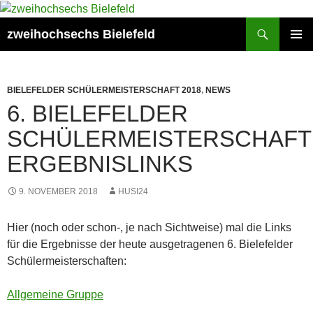
Zum
Inhalt
Suchen
zweihochsechs Bielefeld
springen
PRIMÄR
MENÜ
BIELEFELDER SCHÜLERMEISTERSCHAFT 2018
,
NEWS
6. BIELEFELDER
SCHÜLERMEISTERSCHAFT
ERGEBNISLINKS
9. NOVEMBER 2018
HUSI24
Hier (noch oder schon-, je nach Sichtweise) mal die Links
für die Ergebnisse der heute ausgetragenen 6. Bielefelder
Schülermeisterschaften:
Allgemeine Gruppe