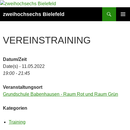
Zum
Inhalt
Suchen
zweihochsechs Bielefeld
springen
PRIMÄR
MENÜ
VEREINSTRAINING
Datum/Zeit
Date(s) - 11.05.2022
19:00 - 21:45
Veranstaltungsort
Grundschule Babenhausen - Raum Rot und Raum Grün
Kategorien
Training