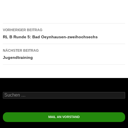
Beitragsnavigation
VORHERIGER BEITRAG
RL B Runde 5: Bad Oeynhausen-zweihochsechs
NÄCHSTER BEITRAG
Jugendtraining
Suchen
nach:
MAIL AN VORSTAND