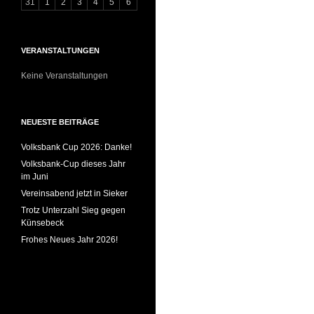
31
1
2
3
4
5
6
VERANSTALTUNGEN
Keine Veranstaltungen
NEUESTE BEITRÄGE
Volksbank Cup 2026: Danke!
Volksbank-Cup dieses Jahr
im Juni
Vereinsabend jetzt in Sieker
Trotz Unterzahl Sieg gegen
Künsebeck
Frohes Neues Jahr 2026!