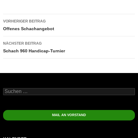
Beitragsnavigation
VORHERIGER BEITRAG
Offenes Schachangebot
NÄCHSTER BEITRAG
Schach 960 Handicap-Turnier
Suchen
nach:
MAIL AN VORSTAND