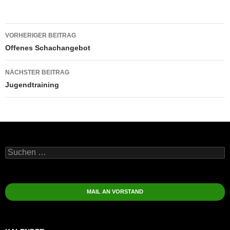
Beitragsnavigation
VORHERIGER BEITRAG
Offenes Schachangebot
NÄCHSTER BEITRAG
Jugendtraining
Suchen
nach:
MAIL AN VORSTAND