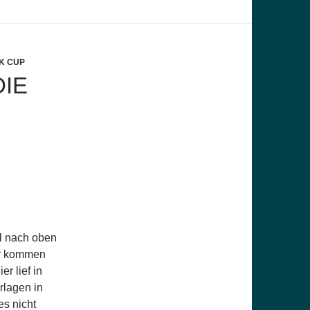
K CUP
DIE
l nach oben
er kommen
r lief in
rlagen in
es nicht