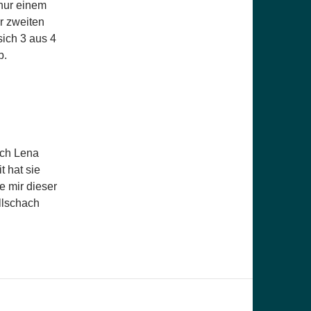
 nur einem
er zweiten
sich 3 aus 4
b.
och Lena
 hat sie
e mir dieser
ellschach