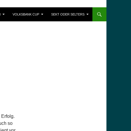
N
VOLKSBANK CUP
SEKT ODER SELTERS
Erfolg.
uch so
iegt vor