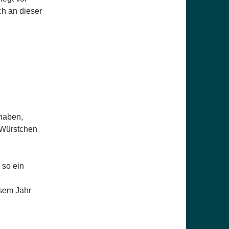
ch an dieser
 haben,
 Würstchen
 so ein
esem Jahr