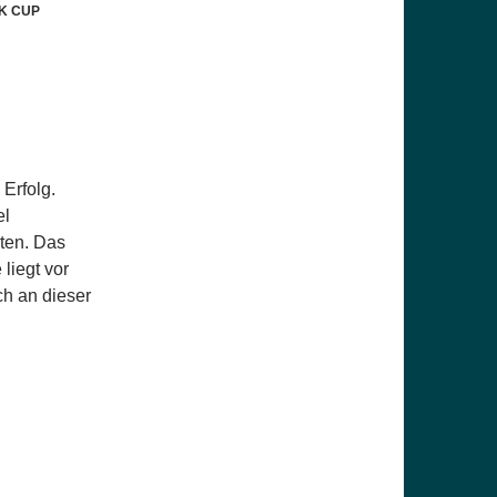
K CUP
Erfolg.
el
lten. Das
 liegt vor
ch an dieser