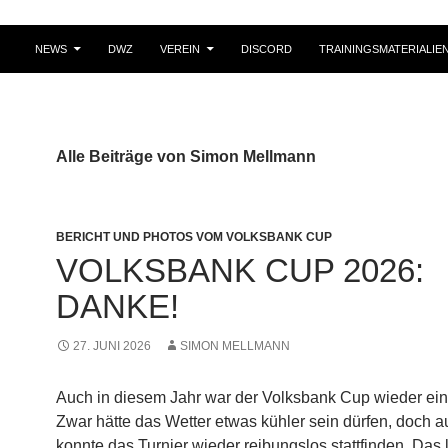
NEWS
DWZ
VEREIN
DISCORD
TRAININGSMATERIALIE
Alle Beiträge von Simon Mellmann
BERICHT UND PHOTOS VOM VOLKSBANK CUP
VOLKSBANK CUP 2026:
DANKE!
27. JUNI 2026
SIMON MELLMANN
Auch in diesem Jahr war der Volksbank Cup wieder ein 
Zwar hätte das Wetter etwas kühler sein dürfen, doch a
konnte das Turnier wieder reibungslos stattfinden. Das l