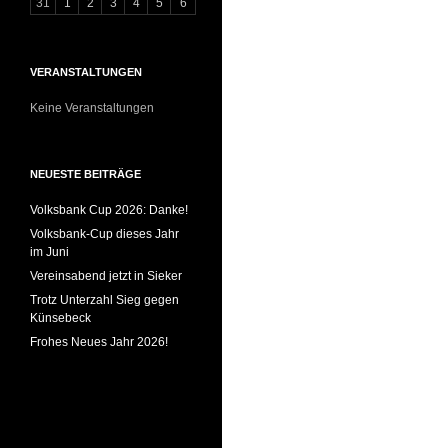
31
1
2
3
4
5
6
VERANSTALTUNGEN
Keine Veranstaltungen
NEUESTE BEITRÄGE
Volksbank Cup 2026: Danke!
Volksbank-Cup dieses Jahr
im Juni
Vereinsabend jetzt in Sieker
Trotz Unterzahl Sieg gegen
Künsebeck
Frohes Neues Jahr 2026!