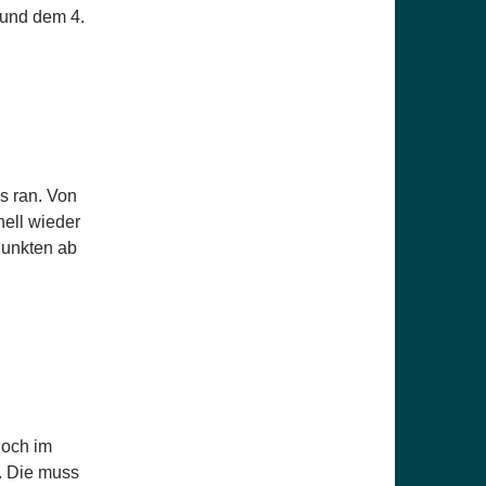
 und dem 4.
s ran. Von
nell wieder
Punkten ab
doch im
. Die muss