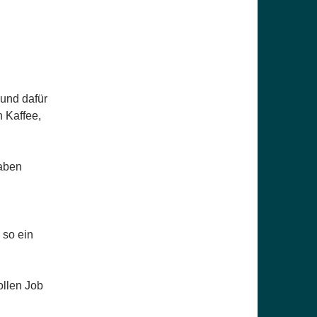
 und dafür
 Kaffee,
haben
 so ein
ollen Job