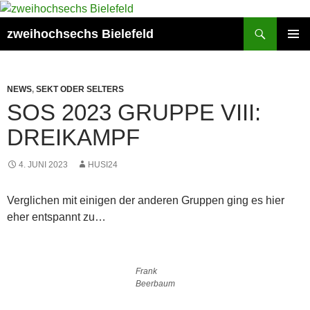
Zum
Inhalt
Suchen
zweihochsechs Bielefeld
springen
PRIMÄR
MENÜ
NEWS
,
SEKT ODER SELTERS
SOS 2023 GRUPPE VIII:
DREIKAMPF
4. JUNI 2023
HUSI24
Verglichen mit einigen der anderen Gruppen ging es hier
eher entspannt zu…
Frank
Beerbaum