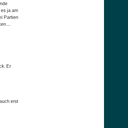
Ende
 es ja am
i Partien
inken…
ck. Er
auch erst