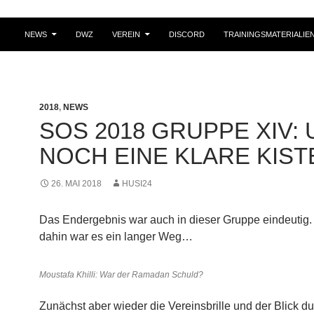
NEWS
DWZ
VEREIN
DISCORD
TRAININGSMATERIALIE
2018
,
NEWS
SOS 2018 GRUPPE XIV:
NOCH EINE KLARE KIST
26. MAI 2018
HUSI24
Das Endergebnis war auch in dieser Gruppe eindeutig. 
dahin war es ein langer Weg…
Moustafa Khilli: War der Ramadan Schuld?
Zunächst aber wieder die Vereinsbrille und der Blick d