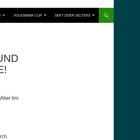
N
VOLKSBANK CUP
SEKT ODER SELTERS
 UND
E!
Aber bis
urch