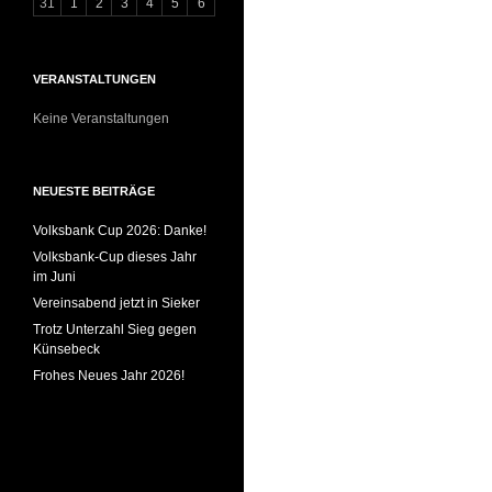
31
1
2
3
4
5
6
VERANSTALTUNGEN
Keine Veranstaltungen
NEUESTE BEITRÄGE
Volksbank Cup 2026: Danke!
Volksbank-Cup dieses Jahr
im Juni
Vereinsabend jetzt in Sieker
Trotz Unterzahl Sieg gegen
Künsebeck
Frohes Neues Jahr 2026!