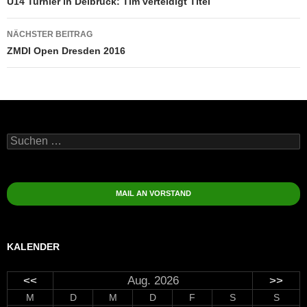
U14 Turnier in Delbrück: Tim verteidigt Titel
NÄCHSTER BEITRAG
ZMDI Open Dresden 2016
Suchen
nach:
MAIL AN VORSTAND
KALENDER
<<
Aug. 2026
>>
M
D
M
D
F
S
S