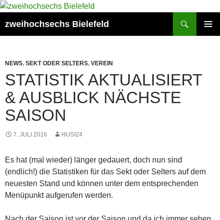
Zum
Inhalt
Suchen
zweihochsechs Bielefeld
springen
PRIMÄR
MENÜ
NEWS
,
SEKT ODER SELTERS
,
VEREIN
STATISTIK AKTUALISIERT
& AUSBLICK NÄCHSTE
SAISON
7. JULI 2016
HUSI24
Es hat (mal wieder) länger gedauert, doch nun sind
(endlich!) die Statistiken für das Sekt oder Selters auf dem
neuesten Stand und können unter dem entsprechenden
Menüpunkt aufgerufen werden.
Nach der Saison ist vor der Saison und da ich immer sehen