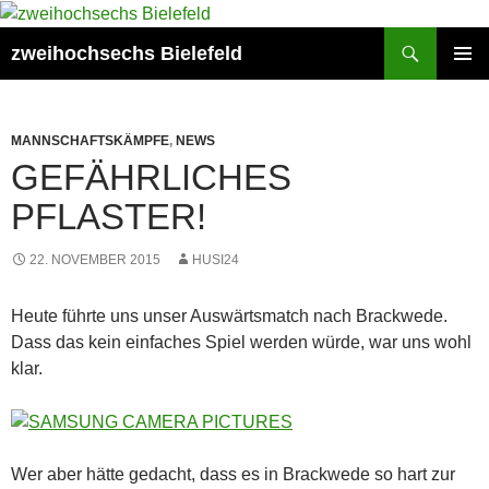
Zum
Inhalt
Suchen
zweihochsechs Bielefeld
springen
PRIMÄR
MENÜ
MANNSCHAFTSKÄMPFE
,
NEWS
GEFÄHRLICHES
PFLASTER!
22. NOVEMBER 2015
HUSI24
Heute führte uns unser Auswärtsmatch nach Brackwede.
Dass das kein einfaches Spiel werden würde, war uns wohl
klar.
Wer aber hätte gedacht, dass es in Brackwede so hart zur