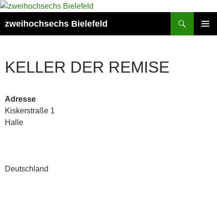
Zum
Inhalt
Suchen
zweihochsechs Bielefeld
springen
PRIMÄR
MENÜ
KELLER DER REMISE
Adresse
Kiskerstraße 1
Halle
Deutschland