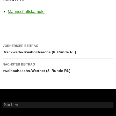
Mannschaftskämpfe
Beitragsnavigation
VORHERIGER BEITRAG
Brackwede-zweihochsechs (6. Runde RL)
NÄCHSTER BEITRAG
zweihochsechs-Werther (8. Runde RL)
Suchen
nach: