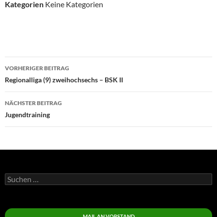
Kategorien
Keine Kategorien
Beitragsnavigation
VORHERIGER BEITRAG
Regionalliga (9) zweihochsechs – BSK II
NÄCHSTER BEITRAG
Jugendtraining
Suchen
nach:
MAIL AN VORSTAND