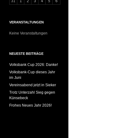
31
1
2
3
4
5
6
VERANSTALTUNGEN
Keine Veranstaltungen
NEUESTE BEITRÄGE
Volksbank Cup 2026: Danke!
Volksbank-Cup dieses Jahr
im Juni
Vereinsabend jetzt in Sieker
Trotz Unterzahl Sieg gegen
Künsebeck
Frohes Neues Jahr 2026!