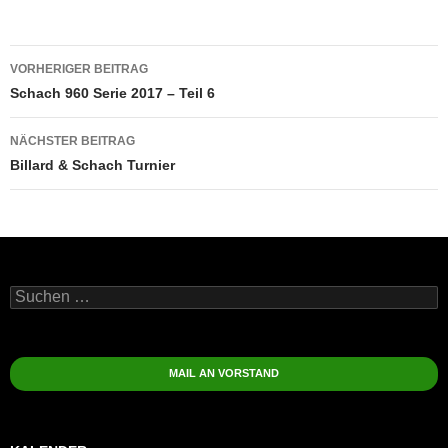
Beitragsnavigation
VORHERIGER BEITRAG
Schach 960 Serie 2017 – Teil 6
NÄCHSTER BEITRAG
Billard & Schach Turnier
Suchen
nach:
MAIL AN VORSTAND