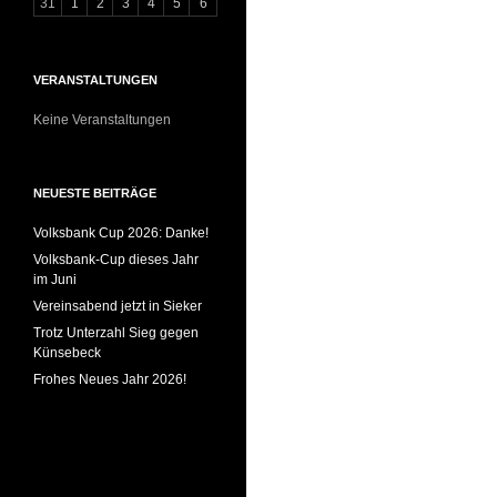
31
1
2
3
4
5
6
VERANSTALTUNGEN
Keine Veranstaltungen
NEUESTE BEITRÄGE
Volksbank Cup 2026: Danke!
Volksbank-Cup dieses Jahr
im Juni
Vereinsabend jetzt in Sieker
Trotz Unterzahl Sieg gegen
Künsebeck
Frohes Neues Jahr 2026!