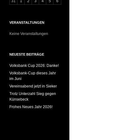
31
1
2
3
4
5
6
VERANSTALTUNGEN
Keine Veranstaltungen
NEUESTE BEITRÄGE
Volksbank Cup 2026: Danke!
Volksbank-Cup dieses Jahr
im Juni
Vereinsabend jetzt in Sieker
Trotz Unterzahl Sieg gegen
Künsebeck
Frohes Neues Jahr 2026!