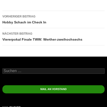
Beitragsnavigation
VORHERIGER BEITRAG
Hobby Schach im Check In
NÄCHSTER BEITRAG
Viererpokal Finale TWW: Werther-zweihochsechs
Suchen
nach:
MAIL AN VORSTAND