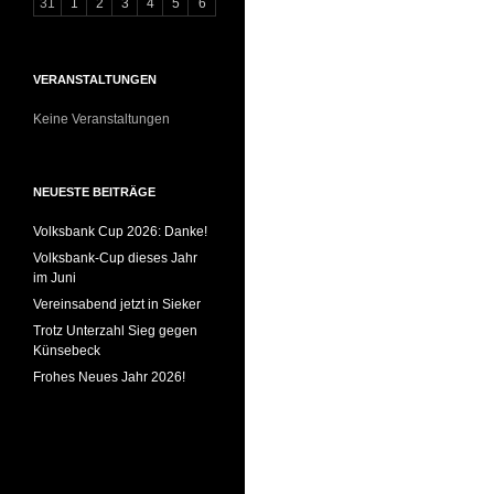
31
1
2
3
4
5
6
VERANSTALTUNGEN
Keine Veranstaltungen
NEUESTE BEITRÄGE
Volksbank Cup 2026: Danke!
Volksbank-Cup dieses Jahr
im Juni
Vereinsabend jetzt in Sieker
Trotz Unterzahl Sieg gegen
Künsebeck
Frohes Neues Jahr 2026!