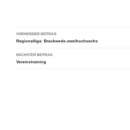
Beitragsnavigation
VORHERIGER BEITRAG
Regionalliga: Brackwede-zweihochsechs
NÄCHSTER BEITRAG
Vereinstraining