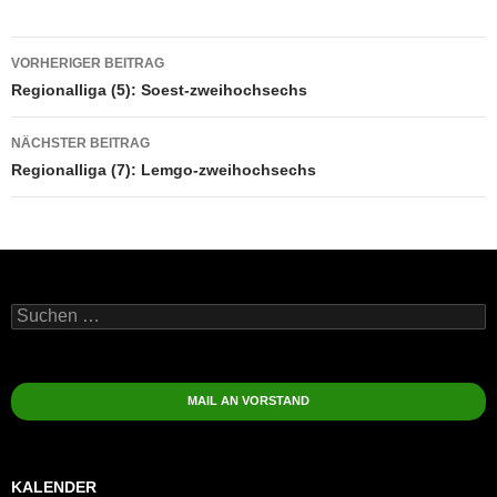
Beitragsnavigation
VORHERIGER BEITRAG
Regionalliga (5): Soest-zweihochsechs
NÄCHSTER BEITRAG
Regionalliga (7): Lemgo-zweihochsechs
Suchen
nach:
MAIL AN VORSTAND
KALENDER