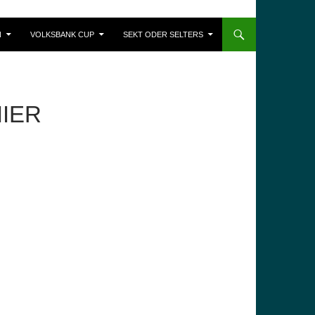
N
VOLKSBANK CUP
SEKT ODER SELTERS
IER