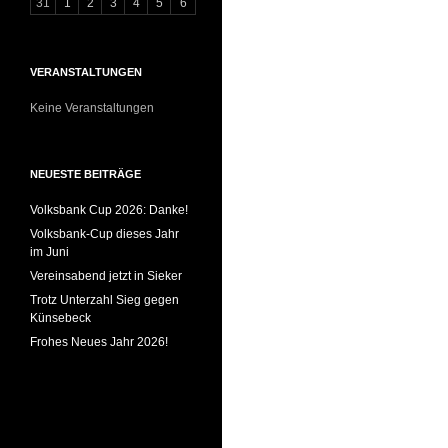
31
1
2
3
4
5
6
VERANSTALTUNGEN
Keine Veranstaltungen
NEUESTE BEITRÄGE
Volksbank Cup 2026: Danke!
Volksbank-Cup dieses Jahr
im Juni
Vereinsabend jetzt in Sieker
Trotz Unterzahl Sieg gegen
Künsebeck
Frohes Neues Jahr 2026!