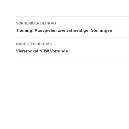
Beitragsnavigation
VORHERIGER BEITRAG
Training: Ausspielen zweischneidiger Stellungen
NÄCHSTER BEITRAG
Viererpokal NRW Vorrunde