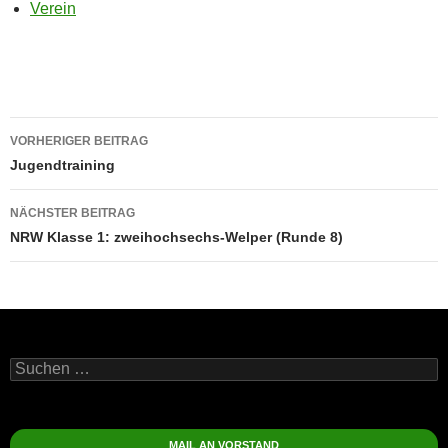
Verein
Beitragsnavigation
VORHERIGER BEITRAG
Jugendtraining
NÄCHSTER BEITRAG
NRW Klasse 1: zweihochsechs-Welper (Runde 8)
Suchen
nach:
MAIL AN VORSTAND