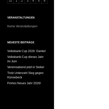
31
1
2
3
4
5
6
VERANSTALTUNGEN
Keine Veranstaltungen
NEUESTE BEITRÄGE
Volksbank Cup 2026: Danke!
Volksbank-Cup dieses Jahr
im Juni
Vereinsabend jetzt in Sieker
Trotz Unterzahl Sieg gegen
Künsebeck
Frohes Neues Jahr 2026!